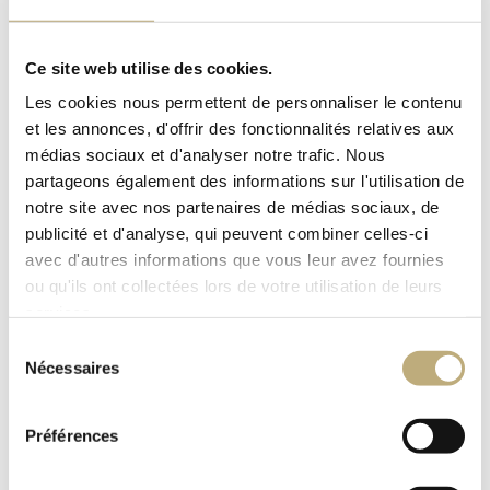
nicht mehr notwendig sind, sie Ihre
datenschutzrechtliche Einwilligungserklärung
widerrufen haben oder die Daten unrechtmäßig
Ce site web utilise des cookies.
verarbeitet wurden.
Les cookies nous permettent de personnaliser le contenu
Recht auf Einschränkung der Verarbeitung Sie
et les annonces, d'offrir des fonctionnalités relatives aux
haben ein Recht auf Einschränkung der
médias sociaux et d'analyser notre trafic. Nous
Verarbeitung, z.B. wenn Sie der Meinung sind,
partageons également des informations sur l'utilisation de
die personenbezogenen Daten seien unrichtig.
notre site avec nos partenaires de médias sociaux, de
Recht auf Datenübertragbarkeit Sie haben das
publicité et d'analyse, qui peuvent combiner celles-ci
Recht, die Sie betreffenden
personenbezogenen Daten in einem
avec d'autres informations que vous leur avez fournies
strukturierten, gängigen und
ou qu'ils ont collectées lors de votre utilisation de leurs
maschinenlesbaren Format zu erhalten.
services.
Widerspruchsrecht Sie haben das Recht,
Sélection
jederzeit aus Gründen, die sich aus Ihrer
Nécessaires
du
besonderen Situation ergeben, gegen die
consentement
Verarbeitung bestimmter Sie betreffender
personenbezogener Daten Widerspruch
Préférences
einzulegen.Im Falle von Direktwerbung haben
Sie als betroffene Person das Recht, jederzeit