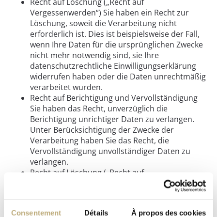
Recht auf Löschung („Recht auf
Vergessenwerden“) Sie haben ein Recht zur
Löschung, soweit die Verarbeitung nicht
erforderlich ist. Dies ist beispielsweise der Fall,
wenn Ihre Daten für die ursprünglichen Zwecke
nicht mehr notwendig sind, sie Ihre
datenschutzrechtliche Einwilligungserklärung
widerrufen haben oder die Daten unrechtmäßig
verarbeitet wurden.
Recht auf Berichtigung und Vervollständigung
Sie haben das Recht, unverzüglich die
Berichtigung unrichtiger Daten zu verlangen.
Unter Berücksichtigung der Zwecke der
Verarbeitung haben Sie das Recht, die
Vervollständigung unvollständiger Daten zu
verlangen.
Recht auf Löschung („Recht auf
Vergessenwerden“) Sie haben ein Recht zur
Löschung, soweit die Verarbeitung nicht
erforderlich ist. Dies ist beispielsweise der Fall,
Consentement
Détails
À propos des cookies
wenn Ihre Daten für die ursprünglichen Zwecke