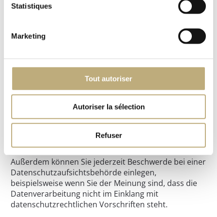
Widerspruch gegen die Verarbeitung Sie
Statistiques
betreffender personenbezogener Daten zum
Zwecke derartiger Werbung einzulegen; dies gilt
auch für das Profiling, soweit es mit solcher
Marketing
Direktwerbung in Verbindung steht.
Recht auf Widerruf Ihrer
datenschutzrechtlichen Einwilligung Sie können
eine Einwilligung in die Verarbeitung Ihrer
Tout autoriser
personenbezogenen Daten jederzeit mit
Wirkung für die Zukunft widerrufen. Die
Autoriser la sélection
Rechtmäßigkeit der bis zum Widerruf erfolgten
Verarbeitung wird davon jedoch nicht berührt.
Refuser
Außerdem können Sie jederzeit Beschwerde bei einer
Datenschutzaufsichtsbehörde einlegen,
beispielsweise wenn Sie der Meinung sind, dass die
Datenverarbeitung nicht im Einklang mit
datenschutzrechtlichen Vorschriften steht.