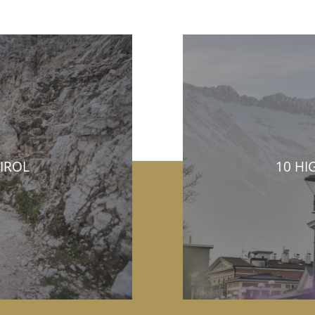
IROL
10 HI