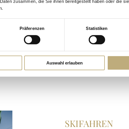
 Daten zusammen, die Sie ihnen bereitgestellt haben oder die s
Mit langen und
kurvigen
n.
Rodelliebhaber. Ob bei ei
dem Mondscheinrodeln zu 
gesicherte
Rodelpisten
Präferenzen
Statistiken
Meran 2000 finden Sie di
Handumdrehen sind Sie sch
MERAN 2000 >
Auswahl erlauben
SKIFAHREN