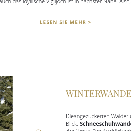
ch das idyllische Vigiljoch ist in nächster Nähe. Also
LESEN SIE MEHR >
WINTERWAND
Die
angezuckerten Wälder 
Blick.
Schneeschuhwand