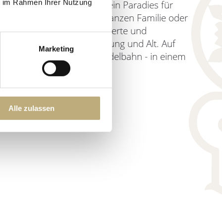
ie im Rahmen Ihrer Nutzung
Rodelbahnen
ist Südtirol ein Paradies für
nem Tagesausflug mit der ganzen Familie oder
später Stunde, gut präparierte und
bieten Fahrvergnügen für Jung und Alt. Auf
Marketing
e am nähesten gelegene Rodelbahn - in einem
on auf der Piste.
Alle zulassen