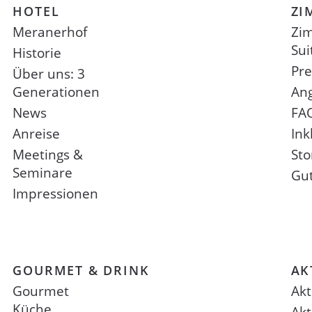
HOTEL
ZI
Meranerhof
Zi
Sui
Historie
Pre
Über uns: 3
Generationen
An
News
FA
Anreise
Ink
Meetings &
St
Seminare
Gu
Impressionen
GOURMET & DRINK
AK
Gourmet
Akt
Küche