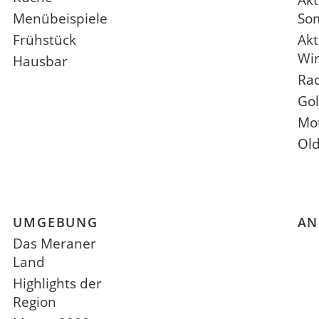
Akt
Menübeispiele
So
Frühstück
Akt
Wi
Hausbar
Ra
Gol
Mo
Old
UMGEBUNG
AN
Das Meraner
Land
Highlights der
Region