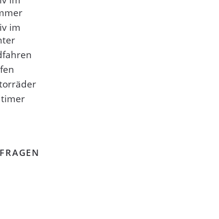
iv im
mmer
iv im
nter
dfahren
fen
torräder
timer
FRAGEN