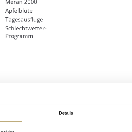
Meran 2000
Apfelblüte
Tagesausflüge
Schlechtwetter-
Programm
INFO
SI
Details
Wetter &
Webcam