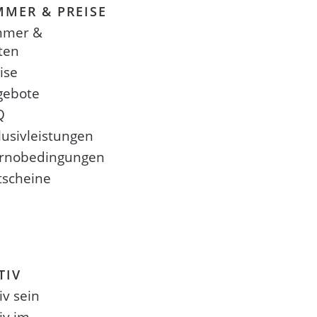
MMER & PREISE
mmer &
ten
ise
gebote
Q
lusivleistungen
ornobedingungen
tscheine
TIV
iv sein