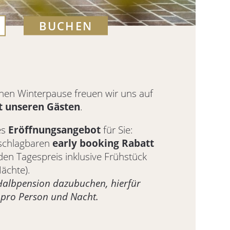
BUCHEN
chen Winterpause freuen wir uns auf
t unseren Gästen
.
es
Eröffnungsangebot
für Sie:
nschlagbaren
early booking
Rabatt
den Tagespreis inklusive Frühstück
ächte).
Halbpension dazubuchen, hierfür
 pro Person und Nacht.