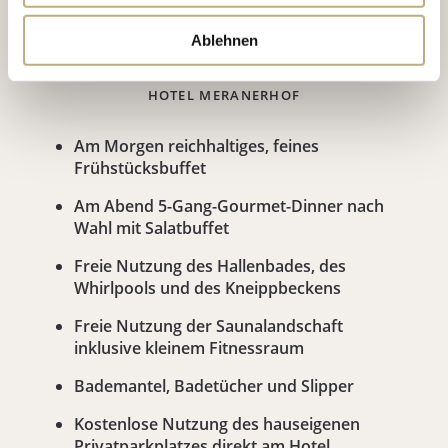
Im Classic Hotel Meranerhof
urlauben Sie mit Stil!
Ablehnen
PREISE UND INKLUSIVLEISTUNGEN IM CLASSIC
HOTEL MERANERHOF
Am Morgen reichhaltiges, feines
Frühstücksbuffet
Am Abend 5-Gang-Gourmet-Dinner nach
Wahl mit Salatbuffet
Freie Nutzung des Hallenbades, des
Whirlpools und des Kneippbeckens
Freie Nutzung der Saunalandschaft
inklusive kleinem Fitnessraum
Bademantel, Badetücher und Slipper
Kostenlose Nutzung des hauseigenen
Privatparkplatzes direkt am Hotel