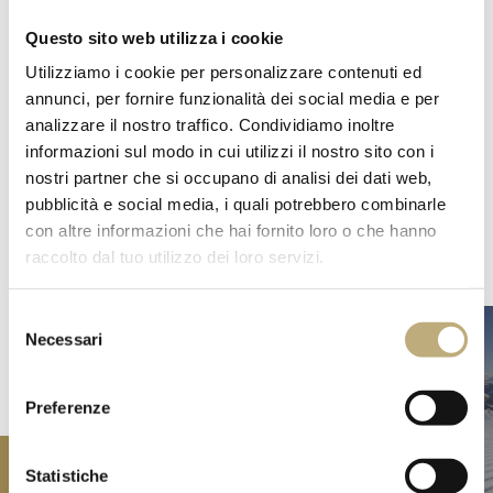
Dolce vita tra le montagne
- questo è il Lago di
Questo sito web utilizza i cookie
Garda. Riva, Sirmione, Limone - antichi villaggi di
Utilizziamo i cookie per personalizzare contenuti ed
pescatori dal fascino unico, che vale senz’altro la pena di
annunci, per fornire funzionalità dei social media e per
visitare. I villaggi intorno alla sponda settentrionale del
analizzare il nostro traffico. Condividiamo inoltre
Lago di Garda invitano a
passeggiare
e a
vagare
. Il
informazioni sul modo in cui utilizzi il nostro sito con i
nostro consiglio: assaggiate dei gustosi spaghetti con
nostri partner che si occupano di analisi dei dati web,
pesce fresco!
pubblicità e social media, i quali potrebbero combinarle
con altre informazioni che hai fornito loro o che hanno
raccolto dal tuo utilizzo dei loro servizi.
Selezione
Necessari
del
consenso
Preferenze
OFFERTE PER L'ATTIVITÀ FISICA IN ALTO
ADIGE
Statistiche